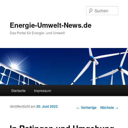
Such
Energie-Umwelt-News.de
Das Portal für Energie- und Umwelt
Hauptmenü
Startseite
Impressum
Zum Inhalt wechseln
Zum sekundären Inhalt wechseln
Veröffentlicht am
30. Juni 2022
Artikelnavigation
←
Vorherige
Nächste
→