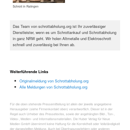
Schrott in Ratingen
Das Team von schrottabholung.org ist Ihr zuverlässiger
Dienstleister, wenn es um Schrottankauf und Schrottabholung
in ganz NRW geht. Wir holen Altmetalle und Elektroschrott
schnell und zuverlässig bei Ihnen ab.
Weiterführende Links
Originalmeldung von Schrottabholung.org
Alle Meldungen von Schrottabholung.org
Für die oben stehende Pressemitteilung ist allein der jeweils angegebene
Herausgeber (siehe Firmenkontakt oben) verantwortlich. Dieser ist in der
Regel auch Urheber des Pressetextes, sowie der angehängten Bild-, Ton-,
Video-, Medien- und Informationsmaterialien. Die Huber Verlag für Neue
Medien GmbH übernimmt keine Haftung für die Korrektheit oder Vollständigkeit
der dargestellten Meldung. Auch bei Übertragungsfehlern oder anderen