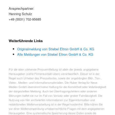
Ansprechpartner:
Henning Schulz
+49 (5531) 702-95685
Weiterführende Links
Originalmeldung von Stiebel Eltron GmbH & Co. KG
Alle Meldungen von Stiebel Eltron GmbH & Co. KG
Für die oben stehende Pressemitteilung ist allein der jeweils angegebene
Herausgeber (siehe Firmenkontakt oben) verantwortlich. Dieser ist in der
Regel auch Urheber des Pressetextes, sowie der angehängten Bild-, Ton-,
Video-, Medien- und Informationsmaterialien. Die Huber Verlag für Neue
Medien GmbH übernimmt keine Haftung für die Korrektheit oder Vollständigkeit
der dargestellten Meldung. Auch bei Übertragungsfehlern oder anderen
Störungen haftet sie nur im Fall von Vorsatz oder grober Fahrlässigkeit. Die
Nutzung von hier archivierten Informationen zur Eigeninformation und
redaktionellen Weiterverarbeitung ist in der Regel kostenfrei. Bitte klären Sie
vor einer Weiterverwendung urheberrechtliche Fragen mit dem angegebenen
Herausgeber. Eine systematische Speicherung dieser Daten sowie die