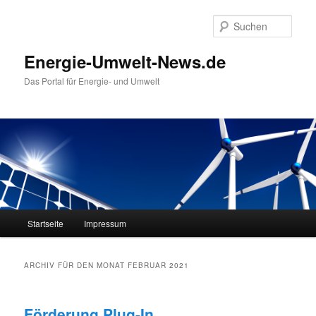
Such
Energie-Umwelt-News.de
Das Portal für Energie- und Umwelt
Hauptmenü
Startseite
Impressum
Zum Inhalt wechseln
Zum sekundären Inhalt wechseln
ARCHIV FÜR DEN MONAT
FEBRUAR 2021
Förderung Plug-In