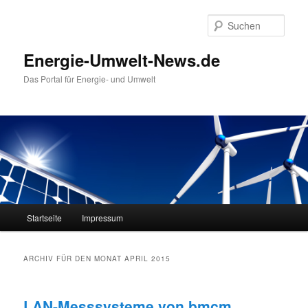
Such
Energie-Umwelt-News.de
Das Portal für Energie- und Umwelt
Hauptmenü
Startseite
Impressum
Zum Inhalt wechseln
Zum sekundären Inhalt wechseln
ARCHIV FÜR DEN MONAT
APRIL 2015
LAN-Messsysteme von bmcm