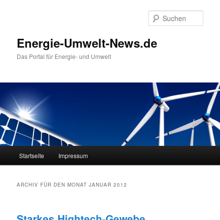
Such
Energie-Umwelt-News.de
Das Portal für Energie- und Umwelt
Hauptmenü
Startseite
Impressum
Zum Inhalt wechseln
Zum sekundären Inhalt wechseln
ARCHIV FÜR DEN MONAT
JANUAR 2012
Starkes Hightech-Gewebe