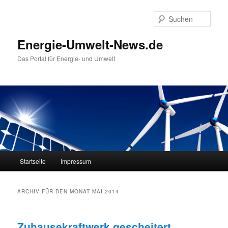
Such
Energie-Umwelt-News.de
Das Portal für Energie- und Umwelt
Hauptmenü
Startseite
Impressum
Zum Inhalt wechseln
Zum sekundären Inhalt wechseln
ARCHIV FÜR DEN MONAT
MAI 2014
Zuhausekraftwerk gescheitert